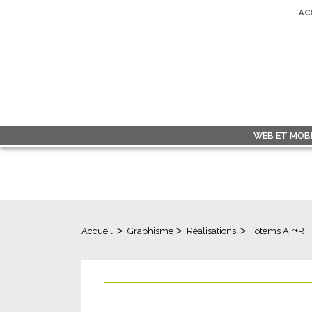
AC
WEB ET MOBI
>
>
>
Accueil
Graphisme
Réalisations
Totems Air+R