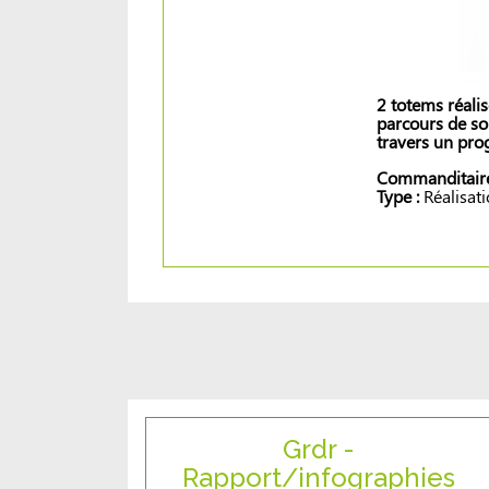
2 totems réalis
parcours de so
travers un pro
Commanditaire
Type :
Réalisat
Grdr -
Rapport/infographies