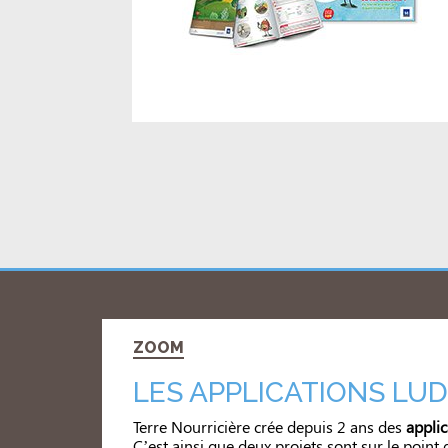
ZOOM
LES APPLICATIONS LU
Terre Nourricière crée depuis 2 ans des
applic
C’est ainsi que deux projets sont sur le point d