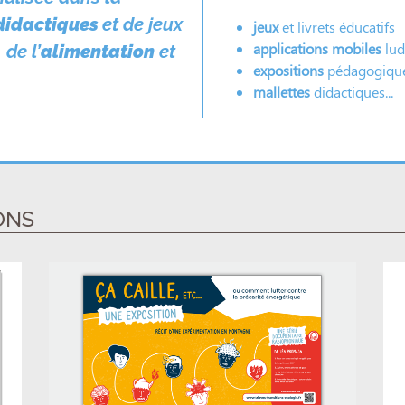
didactiques
et de jeux
jeux
et livrets éducatifs
applications mobiles
lud
, de l’
alimentation
et
expositions
pédagogiqu
mallettes
didactiques...
ONS