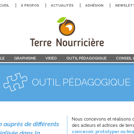
CUEIL
À PROPOS
ACTUALITÉS
ADHÉSION
NEWSLET
LE
GRAPHISME
VIDÉO
OUTIL PÉDAGOGIQUE
CONSEIL
OUTIL PÉDAGOGIQUE
Nous concevons et réalisons
 auprès de différents
des acteurs et actrices de te
concevoir, prototyper ou fina
ialisée dans la