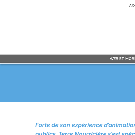
AC
WEB ET MOBI
Forte de son expérience d’animation
publics, Terre Nourricière s’est spéc