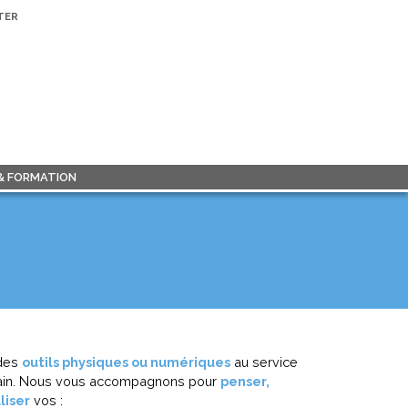
TER
 & FORMATION
 des
outils physiques ou numériques
au service
rrain. Nous vous accompagnons pour
penser,
liser
vos :