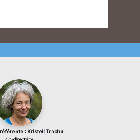
éférente : Kristell Trochu
Co-directrice