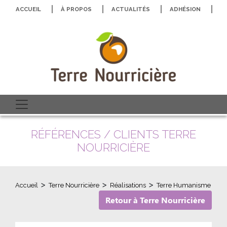
ACCUEIL
À PROPOS
ACTUALITÉS
ADHÉSION
N
RÉFÉRENCES / CLIENTS TERRE
NOURRICIÈRE
>
>
>
Accueil
Terre Nourricière
Réalisations
Terre Humanisme
Retour à Terre Nourricière