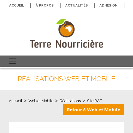
ACCUEIL
À PROPOS
ACTUALITÉS
ADHÉSION
N
RÉALISATIONS WEB ET MOBILE
>
>
>
Accueil
Web et Mobile
Réalisations
Site RAF
Retour à Web et Mobile