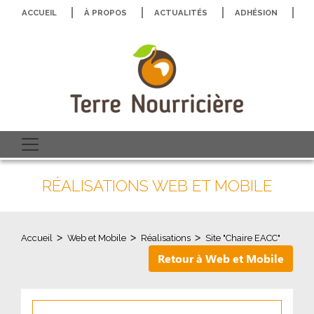
ACCUEIL
À PROPOS
ACTUALITÉS
ADHÉSION
N
RÉALISATIONS WEB ET MOBILE
>
>
>
Accueil
Web et Mobile
Réalisations
Site "Chaire EACC"
Retour à Web et Mobile