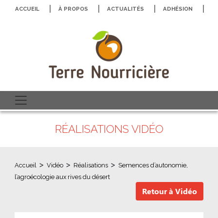
ACCUEIL
À PROPOS
ACTUALITÉS
ADHÉSION
N
RÉALISATIONS VIDÉO
>
>
>
Accueil
Vidéo
Réalisations
Semences d’autonomie,
l’agroécologie aux rives du désert
Retour à Vidéo