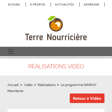
ACCUEIL
À PROPOS
ACTUALITÉS
ADHÉSION
N
RÉALISATIONS VIDÉO
>
>
>
Accueil
Vidéo
Réalisations
Le programme RIMRAP
Mauritanie
Retour à Vidéo