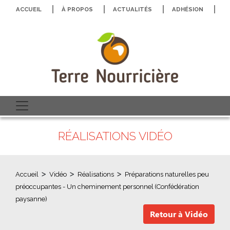
ACCUEIL
À PROPOS
ACTUALITÉS
ADHÉSION
N
RÉALISATIONS VIDÉO
>
>
>
Accueil
Vidéo
Réalisations
Préparations naturelles peu
préoccupantes - Un cheminement personnel (Confédération
paysanne)
Retour à Vidéo