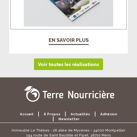
EN SAVOIR PLUS
Voir toutes les réalisations
Accueil
À Propos
Actualités
Adhésion
Newsletter
Immeuble Le Thèbes - 26 allée de Mycènes - 34000 Montpellier
194 route de Saint Baudille et Pipet, 38710 Mens