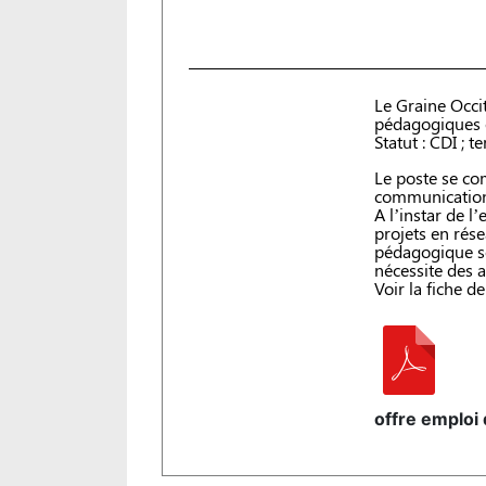
Le Graine Occi
pédagogiques 
Statut : CDI ; t
Le poste se co
communication 
A l’instar de l
projets en rés
pédagogique so
nécessite des 
Voir la fiche d
offre emploi