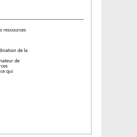
es ressources
dination de la
inateur de
rces
 ce qui