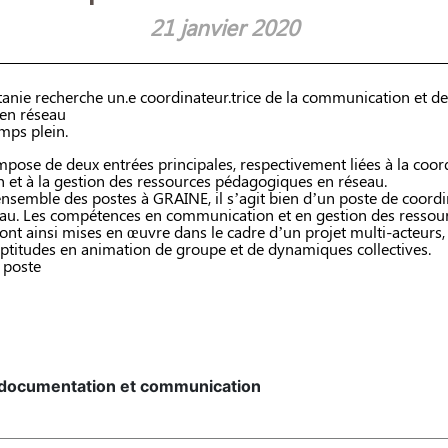
21 janvier 2020
tanie recherche un.e coordinateur.trice de la communication et d
en réseau
emps plein.
mpose de deux entrées principales, respectivement liées à la coor
et à la gestion des ressources pédagogiques en réseau.
’ensemble des postes à GRAINE, il s’agit bien d’un poste de coord
eau. Les compétences en communication et en gestion des ressou
nt ainsi mises en œuvre dans le cadre d’un projet multi-acteurs,
aptitudes en animation de groupe et de dynamiques collectives.
e poste
 documentation et communication