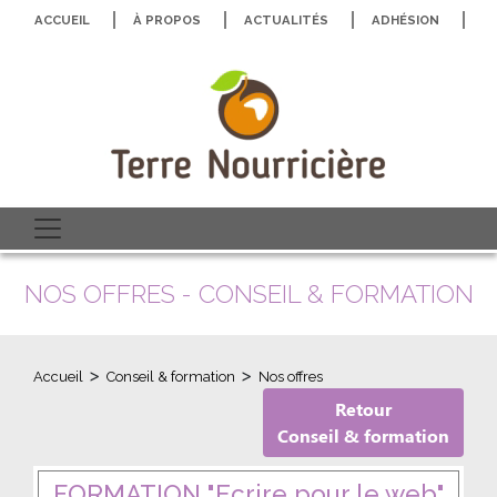
ACCUEIL
À PROPOS
ACTUALITÉS
ADHÉSION
N
NOS OFFRES - CONSEIL & FORMATION
>
>
Accueil
Conseil & formation
Nos offres
Retour
Conseil & formation
FORMATION "Ecrire pour le web"