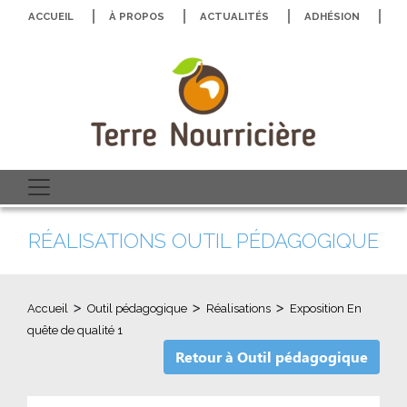
ACCUEIL
À PROPOS
ACTUALITÉS
ADHÉSION
N
RÉALISATIONS OUTIL PÉDAGOGIQUE
>
>
>
Accueil
Outil pédagogique
Réalisations
Exposition En
quête de qualité 1
Retour à Outil pédagogique