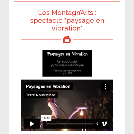
Les Montagn’Arts :
spectacle "paysage en
vibration"