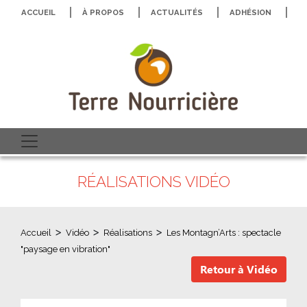
ACCUEIL
À PROPOS
ACTUALITÉS
ADHÉSION
N
RÉALISATIONS VIDÉO
>
>
>
Accueil
Vidéo
Réalisations
Les Montagn’Arts : spectacle
"paysage en vibration"
Retour à Vidéo