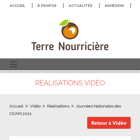
ACCUEIL
À PROPOS
ACTUALITÉS
ADHÉSION
N
RÉALISATIONS VIDÉO
>
>
>
Accueil
Vidéo
Réalisations
Journées Nationales des
CIVAM 2021
Retour à Vidéo