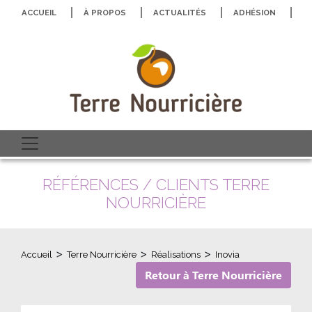
ACCUEIL
À PROPOS
ACTUALITÉS
ADHÉSION
N
RÉFÉRENCES / CLIENTS TERRE
NOURRICIÈRE
>
>
>
Accueil
Terre Nourricière
Réalisations
Inovia
Retour à Terre Nourricière