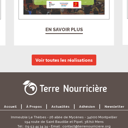
EN SAVOIR PLUS
Voir toutes les réalisations
Accueil
À Propos
Actualités
Adhésion
Newsletter
Immeuble Le Thèbes - 26 allée de Mycènes - 34000 Montpellier
194 route de Saint Baudille et Pipet, 38710 Mens
Tél : 09 53 44 34 34 - Email :
contact@terrenourriciere.org