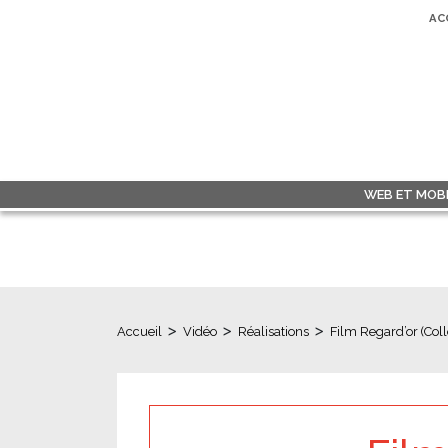
AC
WEB ET MOBI
>
>
>
Accueil
Vidéo
Réalisations
Film Regard’or (Co