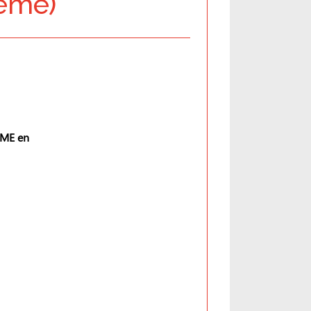
deme)
EME en