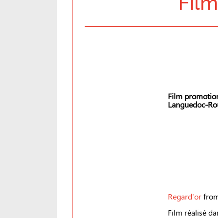
Film
Film promotion
Languedoc-Rous
Regard'or
fro
Film réalisé d