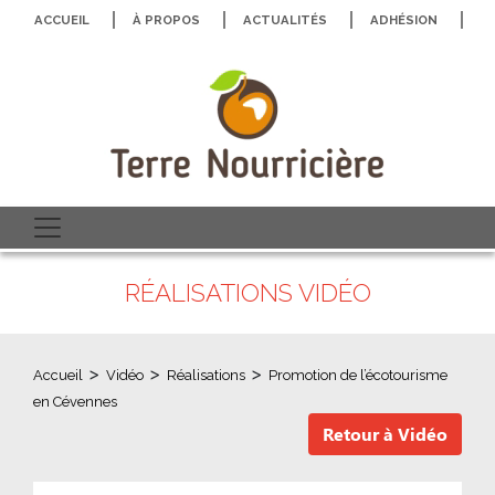
ACCUEIL
À PROPOS
ACTUALITÉS
ADHÉSION
N
RÉALISATIONS VIDÉO
>
>
>
Accueil
Vidéo
Réalisations
Promotion de l’écotourisme
en Cévennes
Retour à Vidéo