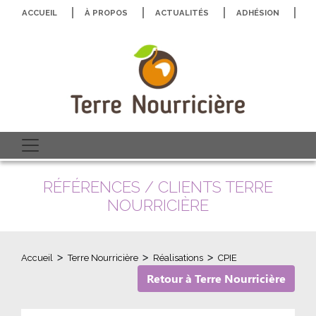
ACCUEIL
À PROPOS
ACTUALITÉS
ADHÉSION
N
RÉFÉRENCES / CLIENTS TERRE
NOURRICIÈRE
>
>
>
Accueil
Terre Nourricière
Réalisations
CPIE
Retour à Terre Nourricière